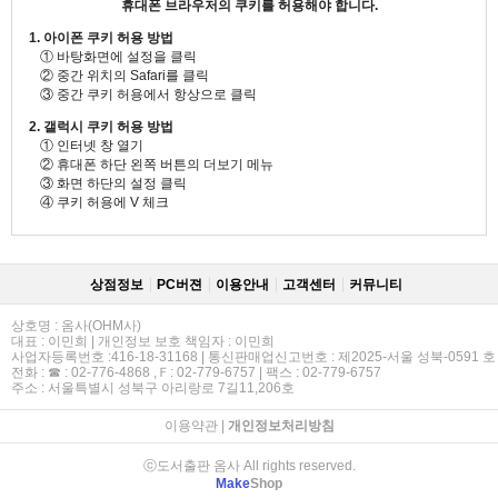
휴대폰 브라우저의 쿠키를 허용해야 합니다.
1. 아이폰 쿠키 허용 방법
① 바탕화면에 설정을 클릭
② 중간 위치의 Safari를 클릭
③ 중간 쿠키 허용에서 항상으로 클릭
2. 갤럭시 쿠키 허용 방법
① 인터넷 창 열기
② 휴대폰 하단 왼쪽 버튼의 더보기 메뉴
③ 화면 하단의 설정 클릭
④ 쿠키 허용에 V 체크
상점정보
PC버젼
이용안내
고객센터
커뮤니티
상호명 : 옴사(OHM사)
대표 : 이민희 | 개인정보 보호 책임자 : 이민희
사업자등록번호 :416-18-31168 | 통신판매업신고번호 : 제2025-서울 성북-0591 호
전화 : ☎ : 02-776-4868 ,Ｆ: 02-779-6757 | 팩스 : 02-779-6757
주소 : 서울특별시 성북구 아리랑로 7길11,206호
이용약관
|
개인정보처리방침
ⓒ도서출판 옴사 All rights reserved.
Make
Shop